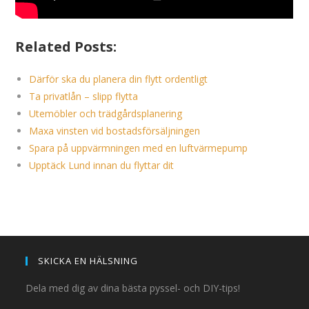
Related Posts:
Därför ska du planera din flytt ordentligt
Ta privatlån – slipp flytta
Utemöbler och trädgårdsplanering
Maxa vinsten vid bostadsförsäljningen
Spara på uppvärmningen med en luftvärmepump
Upptäck Lund innan du flyttar dit
SKICKA EN HÄLSNING
Dela med dig av dina bästa pyssel- och DIY-tips!