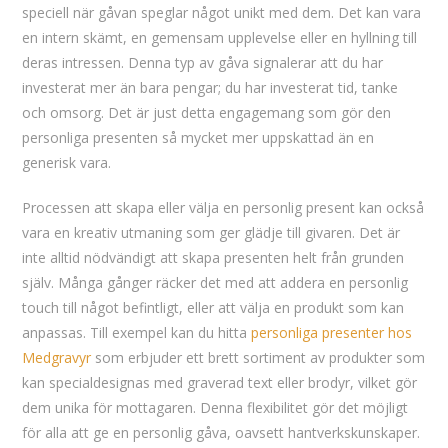
speciell när gåvan speglar något unikt med dem. Det kan vara
en intern skämt, en gemensam upplevelse eller en hyllning till
deras intressen. Denna typ av gåva signalerar att du har
investerat mer än bara pengar; du har investerat tid, tanke
och omsorg. Det är just detta engagemang som gör den
personliga presenten så mycket mer uppskattad än en
generisk vara.
Processen att skapa eller välja en personlig present kan också
vara en kreativ utmaning som ger glädje till givaren. Det är
inte alltid nödvändigt att skapa presenten helt från grunden
själv. Många gånger räcker det med att addera en personlig
touch till något befintligt, eller att välja en produkt som kan
anpassas. Till exempel kan du hitta
personliga presenter hos
Medgravyr
som erbjuder ett brett sortiment av produkter som
kan specialdesignas med graverad text eller brodyr, vilket gör
dem unika för mottagaren. Denna flexibilitet gör det möjligt
för alla att ge en personlig gåva, oavsett hantverkskunskaper.