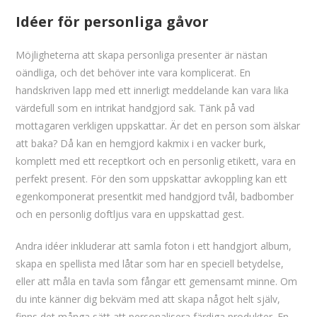
Idéer för personliga gåvor
Möjligheterna att skapa personliga presenter är nästan
oändliga, och det behöver inte vara komplicerat. En
handskriven lapp med ett innerligt meddelande kan vara lika
värdefull som en intrikat handgjord sak. Tänk på vad
mottagaren verkligen uppskattar. Är det en person som älskar
att baka? Då kan en hemgjord kakmix i en vacker burk,
komplett med ett receptkort och en personlig etikett, vara en
perfekt present. För den som uppskattar avkoppling kan ett
egenkomponerat presentkit med handgjord tvål, badbomber
och en personlig doftljus vara en uppskattad gest.
Andra idéer inkluderar att samla foton i ett handgjort album,
skapa en spellista med låtar som har en speciell betydelse,
eller att måla en tavla som fångar ett gemensamt minne. Om
du inte känner dig bekväm med att skapa något helt själv,
finns det många sätt att personalisera färdiga produkter. En