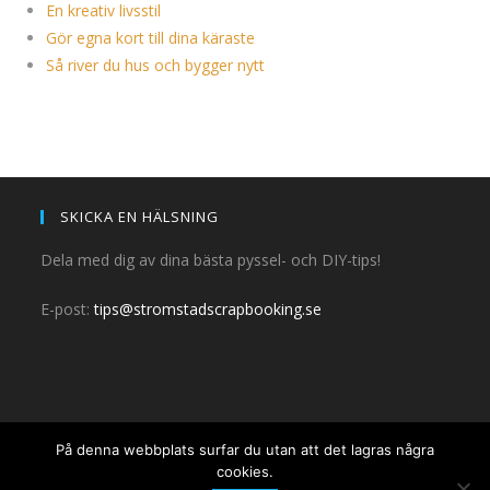
En kreativ livsstil
Gör egna kort till dina käraste
Så river du hus och bygger nytt
SKICKA EN HÄLSNING
Dela med dig av dina bästa pyssel- och DIY-tips!
E-post:
tips@stromstadscrapbooking.se
På denna webbplats surfar du utan att det lagras några
cookies.