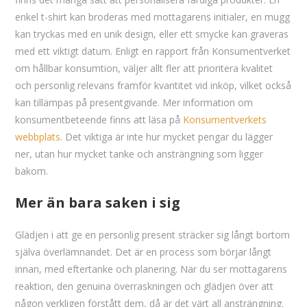
enkel t-shirt kan broderas med mottagarens initialer, en mugg
kan tryckas med en unik design, eller ett smycke kan graveras
med ett viktigt datum. Enligt en rapport från Konsumentverket
om hållbar konsumtion, väljer allt fler att prioritera kvalitet
och personlig relevans framför kvantitet vid inköp, vilket också
kan tillämpas på presentgivande. Mer information om
konsumentbeteende finns att läsa på
Konsumentverkets
webbplats
. Det viktiga är inte hur mycket pengar du lägger
ner, utan hur mycket tanke och ansträngning som ligger
bakom.
Mer än bara saken i sig
Glädjen i att ge en personlig present sträcker sig långt bortom
själva överlämnandet. Det är en process som börjar långt
innan, med eftertanke och planering. När du ser mottagarens
reaktion, den genuina överraskningen och glädjen över att
någon verkligen förstått dem, då är det värt all ansträngning.