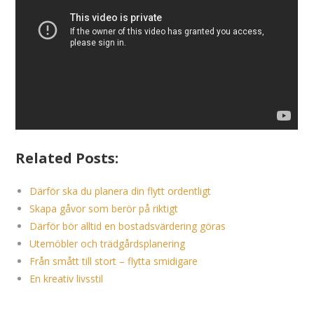
Related Posts:
Därför ska du planera din flytt ordentligt
Skapa gåvor som berör på riktigt
Därför bör alltid en bostadsvärdering göras
Utemöbler och trädgårdsplanering
Från smått till stort – flytta smidigare
En kreativ livsstil