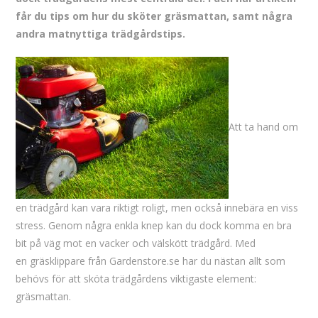
får du tips om hur du sköter gräsmattan, samt några
andra matnyttiga trädgårdstips.
Att ta hand om
en trädgård kan vara riktigt roligt, men också innebära en viss
stress. Genom några enkla knep kan du dock komma en bra
bit på väg mot en vacker och välskött trädgård. Med
en gräsklippare från Gardenstore.se har du nästan allt som
behövs för att sköta trädgårdens viktigaste element:
gräsmattan.