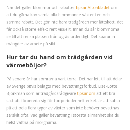
När det gäller blommor och rabatter
tipsar Aftonbladet
om
att du gärna kan samla alla blommande växter i en och
samma rabatt. Det gör inte bara trädgården mer lättskött, det
får också större effekt rent visuellt. Innan du sår blommorna
se till att rensa platsen från ogräs ordentligt. Det sparar in
mängder av arbete på sikt.
Hur tar du hand om trädgården vid
värmeböljor?
På senare år har somrarna varit torra. Det har lett till att delar
av Sverige bitvis belagts med bevattningsförbud. Lise-Lotte
Björkman som är trädgårdsrådgivare
tipsar om
att ett bra
sätt att förbereda sig för torrperioder helt enkelt är att satsa
på att odla flera typer av växter som inte behöver bevattnas
särskilt ofta. Vad gäller bevattning i största allmänhet ska du
helst vattna på morgnarna.