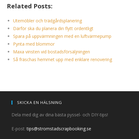
Related Posts:
Utemöbler och trädgårdsplanering
Därför ska du planera din flytt ordentligt
Spara på uppvärmningen med en luftvärmepump
Pynta med blommor
Maxa vinsten vid bostadsförsäljningen
Så fräschas hemmet upp med enklare renovering
SKICKA EN HÄLSNING
Dela med dig av dina bästa pyssel- och DIY-tips!
E-post:
tips@stromstadscrapbooking.se