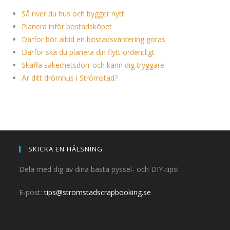
Så river du hus och bygger nytt
Planera inför bostadsköpet
Därför bör alltid en bostadsvärdering göras
Därför ska du planera din flytt ordentligt
Skaffa säkerhetsdörr och känn dig tryggare
Är ditt drömhus i Strömstad?
SKICKA EN HÄLSNING
Dela med dig av dina bästa pyssel- och DIY-tips!
E-post:
tips@stromstadscrapbooking.se